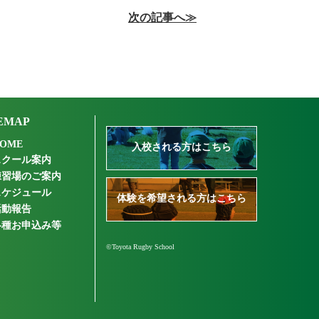
次の記事へ≫
EMAP
OME
入校される方はこちら
スクール案内
練習場のご案内
スケジュール
体験を希望される方はこちら
活動報告
各種お申込み等
©Toyota Rugby School