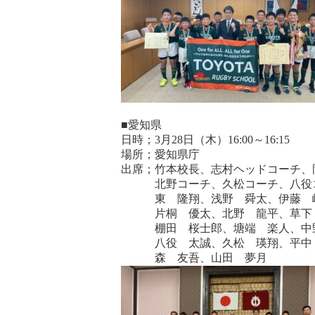
■愛知県
日時；3月28日（木）16:00～16:15
場所；愛知県庁
出席；竹本校長、志村ヘッドコーチ、
北野コーチ、久松コーチ、八役
東 隆翔、浅野 舜太、伊藤 崚
片桐 優太、北野 龍平、草下 
棚田 桜士郎、塘端 楽人、中野
八役 太誠、久松 瑛翔、平中 
森 友吾、山田 夢月