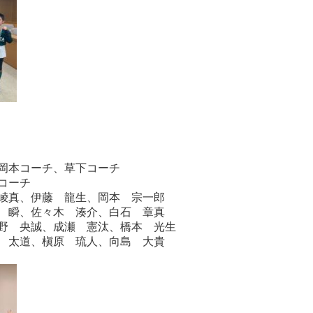
岡本コーチ、草下コーチ
コーチ
真、伊藤 龍生、岡本 宗一郎
瞬、佐々木 湊介、白石 章真
 央誠、成瀬 憲汰、橋本 光生
太道、槇原 琉人、向島 大貴