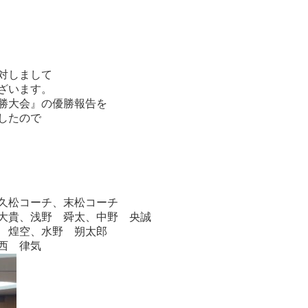
対しまして
ざいます。
決勝大会』の優勝報告を
したので
久松コーチ、末松コーチ
貴、浅野 舜太、中野 央誠
煌空、水野 朔太郎
西 律気