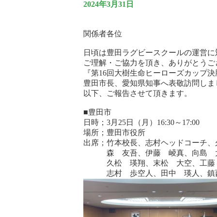
2024年3月31日
関係者各位
日頃は豊田ラグビースクールの運営に
ご理解・ご協力を頂き、ありがとうご
『第16回大樹生命ヒーローズカップ
豊田市長、愛知県知事へ表敬訪問しま
以下、ご報告させて頂きます。
■豊田市
日時；3月25日（月）16:30～17:00
場所；豊田市役所
出席；竹本校長、志村ヘッドコーチ、
森 友吾、伊藤 崚真、向島 大
久松 瑛翔、末松 大空、工藤 
志村 歩空人、田中 瑛人、鎮