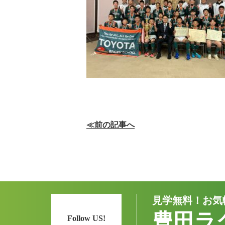
≪前の記事へ
見学無料！お気
豊田ラ
Follow US!