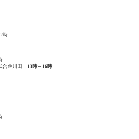
12時
時
交流試合＠川田
13
時～
16
時
時