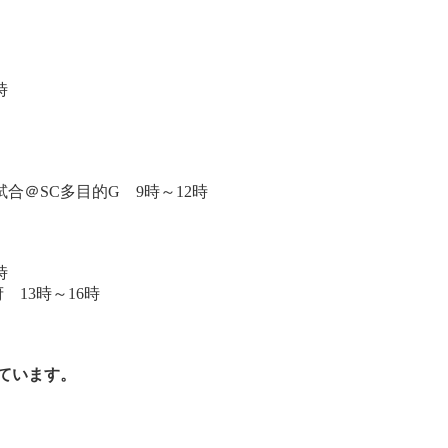
時
試合＠SC多目的G 9時～12時
時
 13時～16時
ています。