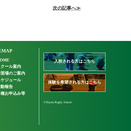
次の記事へ≫
EMAP
OME
入校される方はこちら
スクール案内
練習場のご案内
スケジュール
体験を希望される方はこちら
活動報告
各種お申込み等
©Toyota Rugby School