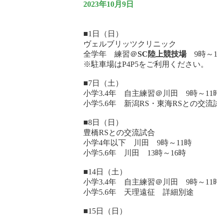
2023年10月9日
■1日（日）
ヴェルブリッツクリニック
全学年 練習＠
SC
陸上競技場
9時～
※駐車場はP4P5をご利用ください。
■7日（土）
小学3.4年 自主練習＠川田 9時～11
小学5.6年 新潟RS・東海RSとの
■8日（日）
豊橋RSとの交流試合
小学4年以下 川田 9時～11時
小学5.6年 川田 13時～16時
■14日（土）
小学3.4年 自主練習＠川田 9時～11
小学5.6年 天理遠征 詳細別途
■15日（日）