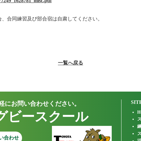
/377249_1628781_misc.pdf
合、合同練習及び部合宿は自粛してください。
一覧へ戻る
SIT
軽にお問い合わせください。
グビースクール
H
い合わせ