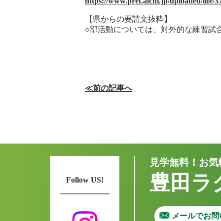
https://www.pref.aichi.jp/uploaded/life
【県からの要請文抜粋】
○部活動については、対外的な練習試
≪前の記事へ
見学無料！お気
豊田ラ
Follow US!
メールでお問