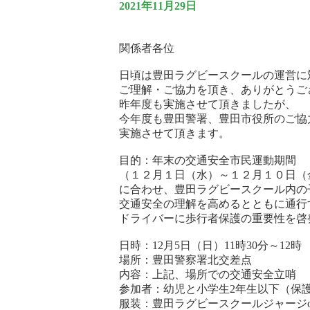
2021年11月29日
関係者各位
日頃は豊田ラグビースクールの運営に
ご理解・ご協力を頂き、ありがとうご
昨年度も実施させて頂きましたが、
今年度も豊田警署、豊田市役所のご協
実施させて頂きます。
目的：年末の交通安全市民運動期間
（１２月１日（水）～１２月１０日（
に合わせ、豊田ラグビースクール内の
交通安全の理解を高めるとともに通行
ドライバーに歩行者保護の重要性を啓
日時：12月5日（日）11時30分～12時
場所：豊田警察署北交差点
内容：上記、場所での交通安全立哨
参加者：幼児と小学生2年生以下（保
服装：豊田ラグビースクールジャージo