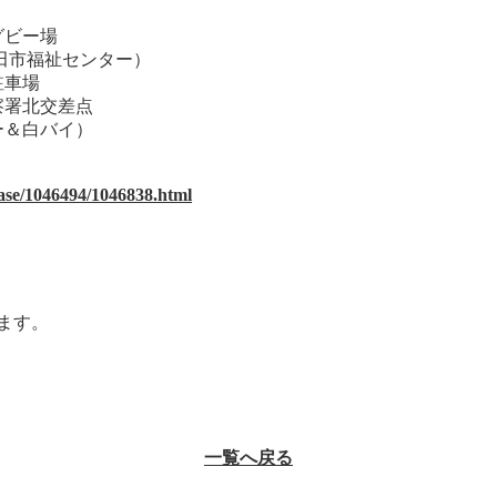
グビー場
豊田市福祉センター）
駐車場
警察署北交差点
カー＆白バイ）
lease/1046494/1046838.html
ます。
一覧へ戻る