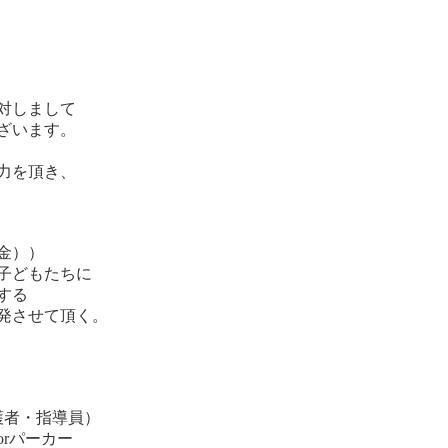
対しまして
ざいます。
力を頂き、
金））
子どもたちに
する
発させて頂く。
護者・指導員）
rパーカー