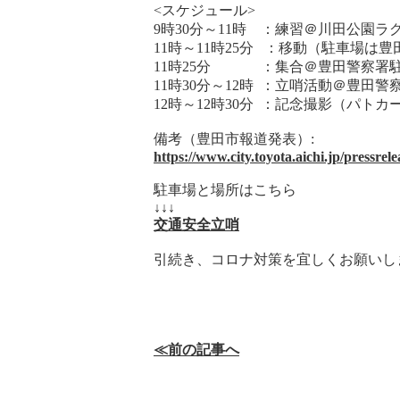
<スケジュール>
9時30分～11時 ：練習＠川田公園ラ
11時～11時25分 ：移動（駐車場は
11時25分 ：集合＠豊田警察署
11時30分～12時 ：立哨活動＠豊田
12時～12時30分 ：記念撮影（パト
備考（豊田市報道発表）:
https://www.city.toyota.aichi.jp/pressre
駐車場と場所はこちら
↓↓↓
交通安全立哨
引続き、コロナ対策を宜しくお願いし
≪前の記事へ